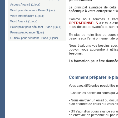
personnalisées
.
Access Avancé (1 jour)
Le principal avantage de cette 
Word pour débutant - Base (1 jour)
spécifique à votre entreprise
et à
Word intermédiaire (1 jour)
Comme nous sommes à l'éco
Word Avancé (1 jour)
OPÉRATIONNELS
à l’issue d’
aussi des cours avancés ou sur m
Powerpoint pour débutant - Base (1jour)
Powerpoint Avancé (1jour)
En plus de notre liste de cour
Outlook pour débutant - Base (1 jour)
besoins et à l''environnement de vo
Nous évaluons vos besoins spéci
pouvoir vous apprendre à utilis
besoins.
La formation peut être donné
Comment préparer le pla
Vous avez différentes possiblités p
- Choisir les parties du cours qui 
- Nous envoyer un émail ou docume
plan et durée de cours qui vous es
- S'il s'agit d'un cours avancé s
en entrevue en personne ou par fo